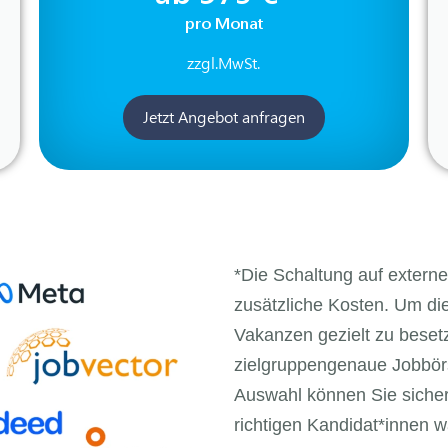
pro Monat
zzgl.MwSt.
Jetzt Angebot anfragen
*Die Schaltung auf exter
zusätzliche Kosten. Um di
Vakanzen gezielt zu beset
zielgruppengenaue Jobbörs
Auswahl können Sie sichers
richtigen Kandidat*innen